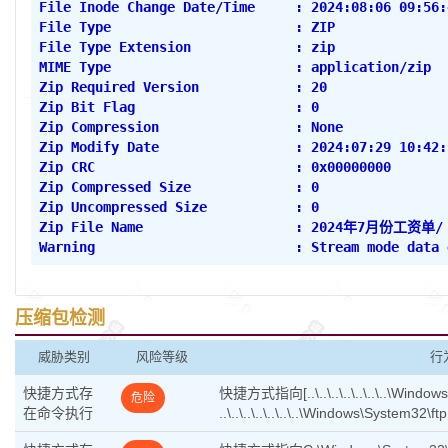
File Inode Change Date/Time     : 2024:08:06 09:56:
File Type                       : ZIP
File Type Extension             : zip
MIME Type                       : application/zip
Zip Required Version            : 20
Zip Bit Flag                    : 0
Zip Compression                 : None
Zip Modify Date                 : 2024:07:29 10:42:
Zip CRC                         : 0x00000000
Zip Compressed Size             : 0
Zip Uncompressed Size           : 0
Zip File Name                   : 2024年7月份工资单/
Warning                         : Stream mode data 
压缩包检测
威胁类别
风险等级
行
快捷方式存
快捷方式指向[..\..\..\..\..\..\..\Wind
危险
在命令执行
..\..\..\..\..\..\..\Windows\System32\ft