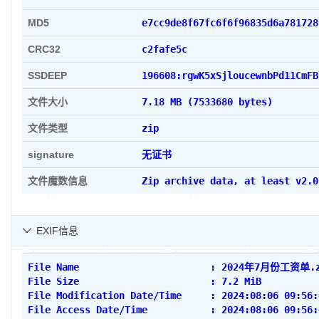
MD5
e7cc9de8f67fc6f6f96835
CRC32
c2fafe5c
SSDEEP
196608:rgwK5xSjloucewnbPd11CmFB
文件大小
7.18 MB (7533680 bytes)
文件类型
zip
signature
无证书
文件魔数信息
Zip archive data, at least v2.0
EXIF信息

File Name                       : 2024年7月份工资单.
File Size                       : 7.2 MiB
File Modification Date/Time     : 2024:08:06 09:56:
File Access Date/Time           : 2024:08:06 09:56: