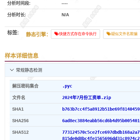
分析时间段:
----
分析时长:
N/A
标签:
静态引擎：
快捷方式存在命令执行
疑似文件名欺骗
样本详细信息
常规静态检测

解压密码集合
.pyc
文件名
2024年7月份工资单.zip
SHA1
b763b7cc4f5a8912b51be69
SHA256
6ad8ec3884eabb56cd6b4d95b005401
SHA512
773124570c5ce2fce697dbdb168a2a7
815de0d8bc4fe1565696dd31c8974c2