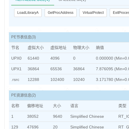
LoadLibraryA
GetProcAddress
VirtualProtect
ExitProce
PE节表信息
(3)
节名
虚拟大小
虚拟地址
物理大小
熵值
UPX0
61440
4096
0
0.000000 (Min=0.
UPX1
36864
65536
36864
7.876095 (Min=0.
.rsrc
12288
102400
10240
3.171780 (Min=0.
PE资源信息
(2)
名称
偏移地址
大小
语言
类型
1
38052
9640
Simplified Chinese
RT_I
129
47696
20
Simplified Chinese
RT_