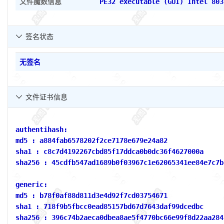
文件魔数信息
PE32 executable (GUI) Intel 803
签名状态

无签名
文件证书信息

authentihash:
md5 : a884fab6578202f2ce7178e679e24a82
sha1 : c8c7d4192267cbd85f17ddca0b0dc36f4627000a
sha256 : 45cdfb547ad1689b0f03967c1e62065341ee84e7c7b
generic:
md5 : b78f0af88d811d3e4d92f7cd03754671
sha1 : 718f9b5fbcc0ead85157bd67d7643daf99dcedbc
sha256 : 396c74b2aeca0dbea8ae5f4770bc66e99f8d22aa284