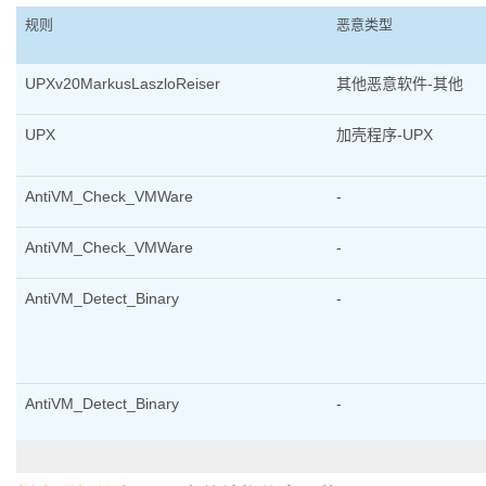
规则
恶意类型
UPXv20MarkusLaszloReiser
其他恶意软件-其他
UPX
加壳程序-UPX
AntiVM_Check_VMWare
-
AntiVM_Check_VMWare
-
AntiVM_Detect_Binary
-
AntiVM_Detect_Binary
-