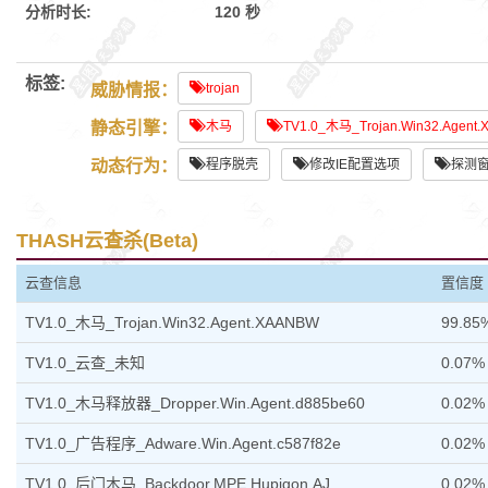
分析时长:
120 秒
标签:
威胁情报：
trojan
静态引擎：
木马
TV1.0_木马_Trojan.Win32.Agent
动态行为：
程序脱壳
修改IE配置选项
探测
THASH云查杀(Beta)
云查信息
置信度
TV1.0_木马_Trojan.Win32.Agent.XAANBW
99.85
TV1.0_云查_未知
0.07%
TV1.0_木马释放器_Dropper.Win.Agent.d885be60
0.02%
TV1.0_广告程序_Adware.Win.Agent.c587f82e
0.02%
TV1.0_后门木马_Backdoor.MPE.Hupigon.AJ
0.02%