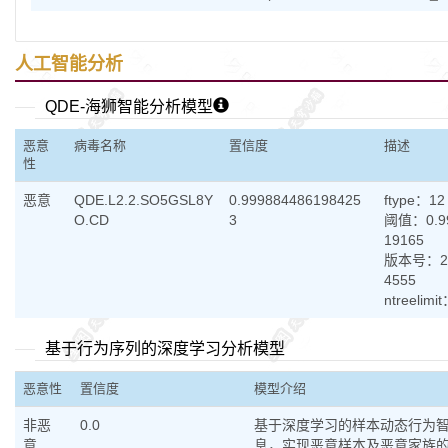
人工智能分析
QDE-海狮智能分析模型
恶意
病毒名称
置信度
描述
性
恶意
QDE.L2.2.SO5GSL8Y
0.999884486198425
ftype：12
O.CD
3
阈值：0.99
19165
版本号：20
4555
ntreelimi
基于行为序列的深度学习分析模型
恶意性
置信度
模型介绍
非恶
0.0
基于深度学习的样本动态行为
意
息，实现恶意样本及恶意家族的