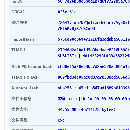
hmd5
50_7d26b38e5b8a1a7d6f7729d5a76b
CRC32
035ef61c
SSDEEP
786432:ub7NZQufiaode6orx75yn8zl
ZMLAP/BjK7cKCuO8
ImportHash
575ea90c069471216fa3adaba586119
THASH
27046d2a40afd5a3bedace8316b698c
SUBLIST:【 4df425296fd60a382224
Rich PE header hash
cbd8e15a20e38bc7d2ae320a3894a12
THASH-SHA1
889fbd3de05ae8d07a78338cd5666a3
AuthentiHash
sha256 : 45cdfb547ad1689b0f0396
文件头信息
MZ�□□□□□【4D 5A 90 00 03 00 00
文件大小
44.55 MB (46714173 bytes)
文件类型
exe