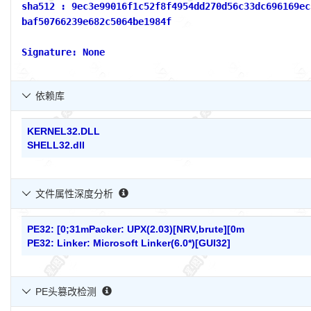
sha512 : 9ec3e99016f1c52f8f4954dd270d56c33dc696169ec
baf50766239e682c5064be1984f
Signature: None
依赖库

KERNEL32.DLL
SHELL32.dll
文件属性深度分析

PE32: [0;31mPacker: UPX(2.03)[NRV,brute][0m
PE32: Linker: Microsoft Linker(6.0*)[GUI32]
PE头篡改检测
