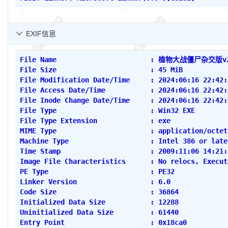
EXIF信息

File Name                       : 植物大战僵尸杂交版
File Size                       : 45 MiB
File Modification Date/Time     : 2024:06:16 22:42:
File Access Date/Time           : 2024:06:16 22:42:
File Inode Change Date/Time     : 2024:06:16 22:42:
File Type                       : Win32 EXE
File Type Extension             : exe
MIME Type                       : application/octet
Machine Type                    : Intel 386 or late
Time Stamp                      : 2009:11:06 14:21:
Image File Characteristics      : No relocs, Execut
PE Type                         : PE32
Linker Version                  : 6.0
Code Size                       : 36864
Initialized Data Size           : 12288
Uninitialized Data Size         : 61440
Entry Point                     : 0x18ca0