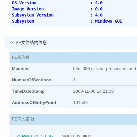
OS Version                      : 4.0
Image Version                   : 0.0
Subsystem Version               : 4.0
Subsystem                       : Windows GUI
PE文件结构信息

PE头信息
Machine
Intel 386 or later processors an
NumberOfSections
3
TimeDateStamp
2009-11-06 14:21:39
AddressOfEntryPoint
101536
PE导入表
(2)
KERNEL32.DLL(4)
SHELL32.dll(1)