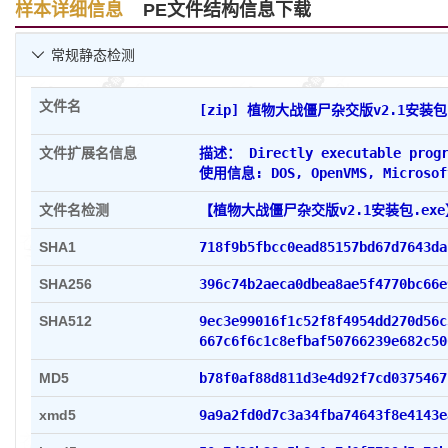
样本详细信息
PE文件结构信息下载
Crypto_CRC32_Table
-
常规静态检测

Crypto_CRC32_Poly_Constant
-
文件名
[zip] 植物大战僵尸杂交版v2
PE_Suspicious_Packer_Section
-
文件扩展名信息
描述： Directly executable progr
PE_Suspicious_Packer_Section
-
使用信息: DOS, OpenVMS, Microsoft
文件名检测
【植物大战僵尸杂交版v2.1安装包.ex
WinAPI_File_Operation
-
SHA1
718f9b5fbcc0ead85157bd6
SHA256
396c74b2aeca0dbea8ae5f4770bc66e
SHA512
9ec3e99016f1c52f8f4954dd270d56c
667c6f6c1c8efbaf50766239e682c50
MD5
b78f0af88d811d3e4d92f7
xmd5
9a9a2fd0d7c3a34fba74643f8e4143e