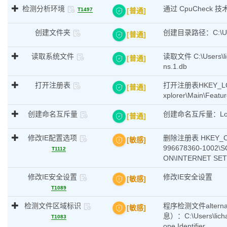
检测分析环境
通过 CpuChec
[普通]
T1497
创建文件夹
创建目录路径：C:\Users\
[普通]
读取系统文件
读取文件 C:\Users\lic
[普通]
ns.1.db
打开注册表
打开注册表HKEY_LOCAL_
[普通]
xplorer\Main\Featur
创建命名互斥量
创建命名互斥量：Local
[普通]
修改IE配置选项
删除注册表 HKEY_CUR
[敏感]
996678360-1002
T1112
ON\INTERNET SE
修改IE安全设置
修改IE安全设置
[敏感]
T1089
检测文件区域标识
程序检测文件alternati
[敏感]
息）：C:\Users\licha
T1083
one.Identifier