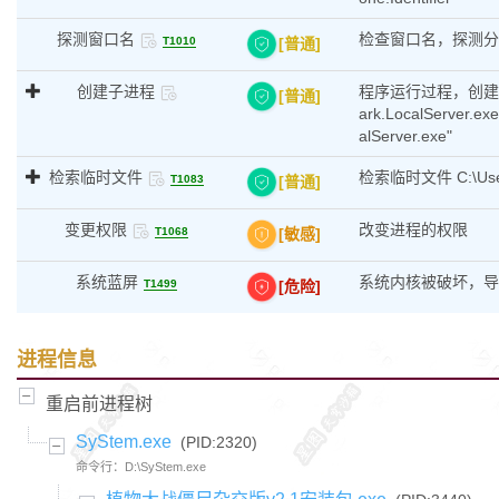
探测窗口名
检查窗口名，探测分
[普通]
T1010
创建子进程
程序运行过程，创建子进程：C
[普通]
ark.LocalServer.ex
alServer.exe"
检索临时文件
检索临时文件 C:\Users\
[普通]
T1083
变更权限
改变进程的权限
[敏感]
T1068
系统蓝屏
系统内核被破坏，导
[危险]
T1499
进程信息
重启前进程树
SyStem.exe
(PID:2320)
命令行：D:\SyStem.exe