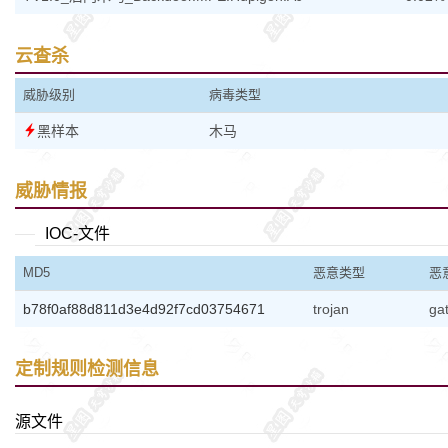
云查杀
威胁级别
病毒类型
黑样本
木马
威胁情报
IOC-文件
MD5
恶意类型
恶
b78f0af88d811d3e4d92f7cd03754671
trojan
ga
定制规则检测信息
源文件