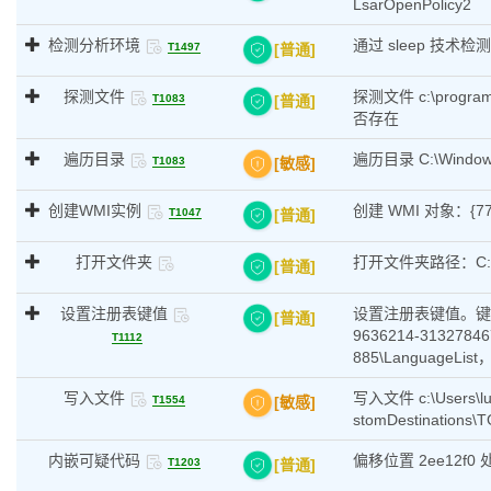
LsarOpenPolicy2
检测分析环境
通过 sleep 技
[普通]
T1497
探测文件
探测文件 c:\program
[普通]
T1083
否存在
遍历目录
遍历目录 C:\Win
[敏感]
T1083
创建WMI实例
创建 WMI 对象：{77F
[普通]
T1047
打开文件夹
打开文件夹路径：C:
[普通]
设置注册表键值
设置注册表键值。键：HKE
[普通]
9636214-31327846
T1112
885\LanguageLis
写入文件
写入文件 c:\Users\luc
[敏感]
T1554
stomDestinations
内嵌可疑代码
偏移位置 2ee12f
[普通]
T1203