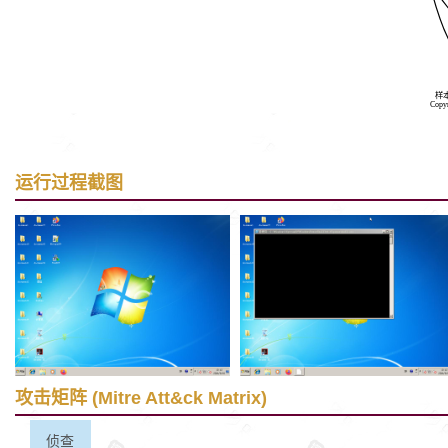
样
Copy
运行过程截图
攻击矩阵 (Mitre Att&ck Matrix)
侦查