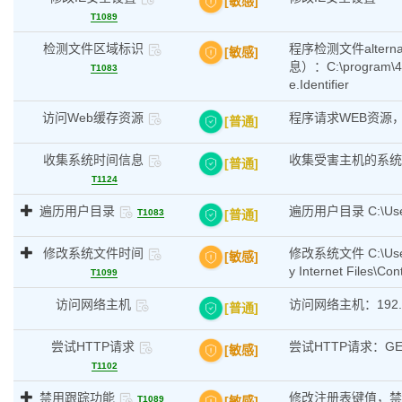
[敏感]
T1089
检测文件区域标识
程序检测文件alternati
[敏感]
息）：C:\program\40
T1083
e.Identifier
访问Web缓存资源
程序请求WEB资源
[普通]
收集系统时间信息
收集受害主机的系统
[普通]
T1124
遍历用户目录
遍历用户目录 C:\U
[普通]
T1083
修改系统文件时间
修改系统文件 C:\Users\
[敏感]
y Internet Files\
T1099
访问网络主机
访问网络主机：192.16
[普通]
尝试HTTP请求
尝试HTTP请求：GET, ht
[敏感]
T1102
禁用跟踪功能
修改注册表键值，禁用系
[敏感]
T1089