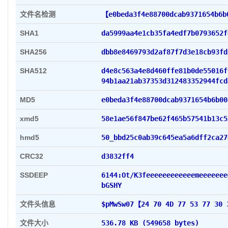
文件名检测
【e0beda3f4e88700dcab937165
SHA1
da5999aa4e1cb35fa4edf7b
SHA256
dbb8e8469793d2af87f7d3e18cb93fd
SHA512
d4e8c563a4e8d460ffe81b0de55016f
94b1aa21ab37353d312483352944fcd
MD5
e0beda3f4e88700dcab937
xmd5
58e1ae56f847be62f465b57541b13c5
hmd5
50_bbd25c0ab39c645ea5a6dff2ca27
CRC32
d3832ff4
SSDEEP
6144:Ot/K3feeeeeeeeeeeemeeeeeee
bGSHY
文件头信息
$pMwSw07【24 70 4D 77 53 77 30
文件大小
536.78 KB (549658 bytes)