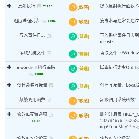
反射执行
疑似反射执行函数 Start
[敏感]
T1620
遍历进程列表
病毒木马通常会通过
[敏感]
T1057
写入事件日志
写入系统事件日志到 c:\Wi
[普通]
ell.evtx
读取系统文件
读取文件 c:\Windows\S
[普通]
powershell 执行追踪
脚本执行命令Out-Def
[普通]
T1068
创建命名互斥量
创建互斥量：Local\Zo
[普通]
频繁调用函数
频繁调用系统函数：Nt
[敏感]
修改IE配置选项
删除注册表 HKEY_CUR
[敏感]
132784676-1000\Sof
T1112
ngs\ZoneMap\Pr
修改IE安全设置
修改IE安全设置