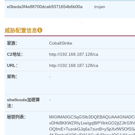
e0beda3f4e88700dcab9371654b6b00a
trojan
威胁配置信息
家族：
CobaltStrike
C2地址：
http://192.168.187.128/ca
URL：
http://192.168.187.128/ca
架构：
-
shellcode加密算
-
法：
秘钥列表：
MIGfMA0GCSqGSIb3DQEBAQUAA4GNADC
vDHkBKKWZRIy1seIgqBIPYilrkGO2jtZJfrG
OQfmE+TuzokGJq6a7zunB+ySpXxfWSOfSS