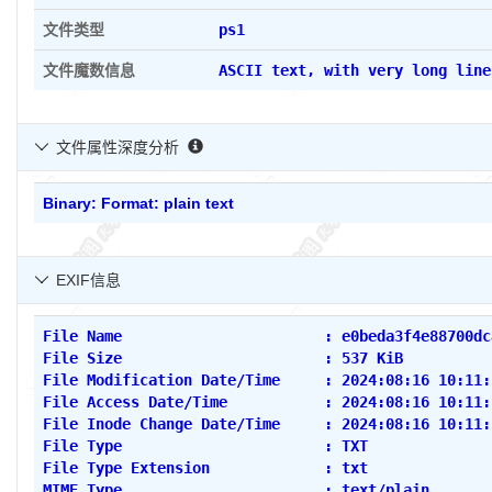
文件类型
ps1
文件魔数信息
ASCII text, with very long line
文件属性深度分析

Binary: Format: plain text
EXIF信息

File Name                       : e0beda3f4e88700dc
File Size                       : 537 KiB
File Modification Date/Time     : 2024:08:16 10:11:
File Access Date/Time           : 2024:08:16 10:11:
File Inode Change Date/Time     : 2024:08:16 10:11:
File Type                       : TXT
File Type Extension             : txt
MIME Type                       : text/plain