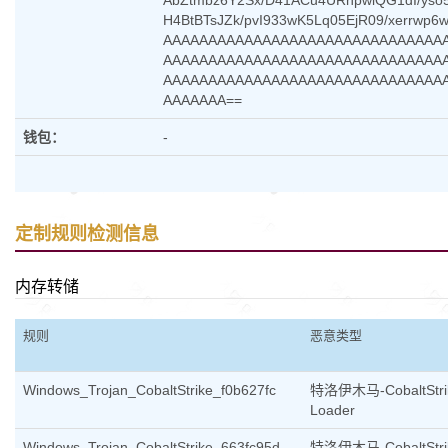
AbZtmbz6Y2Sx/D41ACu4URnpwlQG1dI/yso
H4BtBTsJZk/pvI933wK5Lq05EjR09/xerrwp
AAAAAAAAAAAAAAAAAAAAAAAAAAAAAAA
AAAAAAAAAAAAAAAAAAAAAAAAAAAAAAA
AAAAAAAAAAAAAAAAAAAAAAAAAAAAAAA
AAAAAAA==
钱包：
-
定制规则检测信息
内存转储
规则
恶意类型
Windows_Trojan_CobaltStrike_f0b627fc
特洛伊木马-CobaltStri
Loader
Windows_Trojan_CobaltStrike_663fc95d
特洛伊木马-CobaltStri