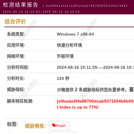
检测结果报告
| da5999aa4e1cb35fa4edf7b0793652fe29e7d582
2024-08-16 10:12:02~2024-08-16 10:14:44
导航
综合评价
系统类型:
Windows 7 x86-64
应用环境:
快速分析环境
网络环境:
外联环境
分析时间段:
2024-08-16 10:11:55
----
2024-08-16 10:
分析时长:
120 秒
威胁指标:
2
查
沙箱提供
条威胁指标供您处置参考。
脚本特征检测:
[e0beda3f4e88700dcab9371654b6b00a
t Index is up to 77%!
标签:
威胁情报：
trojan