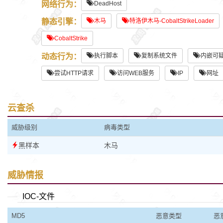
网络行为：
DeadHost
静态引擎：
木马
特洛伊木马-CobaltStrikeLoader
CobaltStrike
动态行为：
执行脚本
复制系统文件
内嵌可
尝试HTTP请求
访问WEB服务
IP
网址
云查杀
威胁级别
病毒类型
黑样本
木马
威胁情报
IOC-文件
MD5
恶意类型
恶