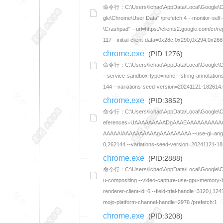
命令行：C:\Users\lichao\AppData\Local\Google\Chro
gle\Chrome\User Data" /prefetch:4 --monitor-se
\Crashpad" --url=https://clients2.google.com/cr/
117 --initial-client-data=0x28c,0x290,0x294,0x
chrome.exe
(PID:1276)
命令行：C:\Users\lichao\AppData\Local\Google\Chrom
--service-sandbox-type=none --string-annotatio
144 --variations-seed-version=20241121-182614.
chrome.exe
(PID:3852)
命令行：C:\Users\lichao\AppData\Local\Google\Chro
eferences=UAAAAAAAAADgAAAEAAAAAAAAA
AAAAAIAAAAAAAAAAgAAAAAAAAA --use-gl=angle --
0,262144 --variations-seed-version=20241121-18
chrome.exe
(PID:2888)
命令行：C:\Users\lichao\AppData\Local\Google\Chro
u-compositing --video-capture-use-gpu-memory-bu
renderer-client-id=6 --field-trial-handle=3120
mojo-platform-channel-handle=2976 /prefetch:1
chrome.exe
(PID:3208)