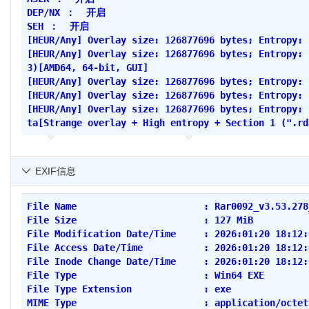
DEP/NX ： 开启
SEH ： 开启
[HEUR/Any] Overlay size: 126877696 bytes; Entropy: 
[HEUR/Any] Overlay size: 126877696 bytes; Entropy: 
3)[AMD64, 64-bit, GUI]
[HEUR/Any] Overlay size: 126877696 bytes; Entropy: 
[HEUR/Any] Overlay size: 126877696 bytes; Entropy: 
[HEUR/Any] Overlay size: 126877696 bytes; Entropy: 
ta[Strange overlay + High entropy + Section 1 (".rd
EXIF信息

File Name                       : Rar0092_v3.53.278
File Size                       : 127 MiB
File Modification Date/Time     : 2026:01:20 18:12:
File Access Date/Time           : 2026:01:20 18:12:
File Inode Change Date/Time     : 2026:01:20 18:12:
File Type                       : Win64 EXE
File Type Extension             : exe
MIME Type                       : application/octet