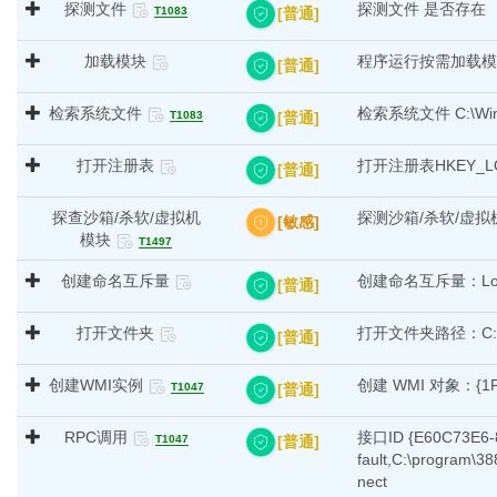
探测文件
探测文件 是否存在
[普通]
T1083
加载模块
程序运行按需加载模块 c:\
[普通]
检索系统文件
检索系统文件 C:\Windo
[普通]
T1083
打开注册表
打开注册表HKEY_LO
[普通]
探查沙箱/杀软/虚拟机
探测沙箱/杀软/虚拟机
[敏感]
模块
T1497
创建命名互斥量
创建命名互斥量：Local\
[普通]
打开文件夹
打开文件夹路径：C:\pr
[普通]
创建WMI实例
创建 WMI 对象：{1F4
[普通]
T1047
RPC调用
接口ID {E60C73E6-
[普通]
T1047
fault,C:\program\
nect