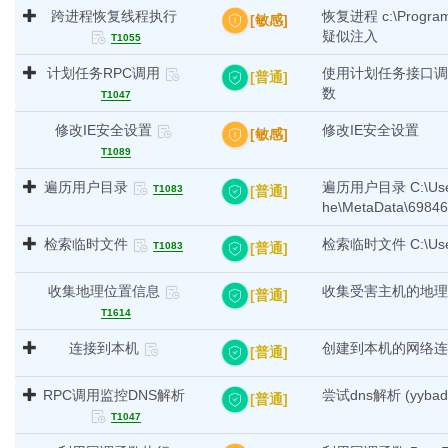
跨进程恢复线程执行
恢复进程 c:\Progra
[敏感]
疑似注入
T1055
计划任务RPC调用
使用计划任务接口调用 {86
[普通]
数
T1047
修改IE安全设置
修改IE安全设置
[敏感]
T1089
遍历用户目录
遍历用户目录 C:\Users\l
[普通]
T1083
he\MetaData\69
检索临时文件
检索临时文件 C:\Users\
[普通]
T1083
收集地理位置信息
收集受害主机的地理
[普通]
T1614
连接到本机
创建到本机的网络连接：1
[普通]
RPC调用监控DNS解析
尝试dns解析 (yybadac
[普通]
T1047