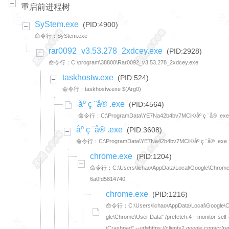
重启前进程树
SyStem.exe
(PID:4900)
命令行：SyStem.exe
rar0092_v3.53.278_2xdcey.exe
(PID:2928)
命令行：C:\program\38800\Rar0092_v3.53.278_2xdcey.exe
taskhostw.exe
(PID:524)
命令行：taskhostw.exe $(Arg0)
åº ç ¨å® .exe
(PID:4564)
命令行：C:\ProgramData\YE7Na42b4bv7MCiK\åº ç ¨å® .exe
åº ç ¨å® .exe
(PID:3608)
命令行：C:\ProgramData\YE7Na42b4bv7MCiK\åº ç ¨å® .exe
chrome.exe
(PID:1204)
命令行：C:\Users\lichao\AppData\Local\Google\Chrome\Appl
6a0fd5814740
chrome.exe
(PID:1216)
命令行：C:\Users\lichao\AppData\Local\Google\Chro
gle\Chrome\User Data" /prefetch:4 --monitor-se
\Crashpad" --url=https://clients2.google.com/cr/