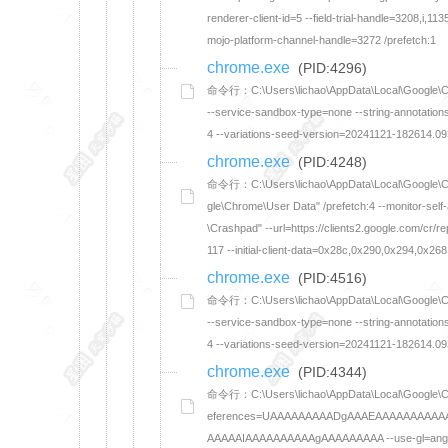
renderer-client-id=5 --field-trial-handle=3208
mojo-platform-channel-handle=3272 /prefetch:1
chrome.exe
(PID:4296)
命令行：C:\Users\lichao\AppData\Local\Google\Chrom
--service-sandbox-type=none --string-annotatio
4 --variations-seed-version=20241121-182614.09
chrome.exe
(PID:4248)
命令行：C:\Users\lichao\AppData\Local\Google\Chro
gle\Chrome\User Data" /prefetch:4 --monitor-se
\Crashpad" --url=https://clients2.google.com/cr/
117 --initial-client-data=0x28c,0x290,0x294,0x
chrome.exe
(PID:4516)
命令行：C:\Users\lichao\AppData\Local\Google\Chrom
--service-sandbox-type=none --string-annotatio
4 --variations-seed-version=20241121-182614.09
chrome.exe
(PID:4344)
命令行：C:\Users\lichao\AppData\Local\Google\Chro
eferences=UAAAAAAAAADgAAAEAAAAAAAAA
AAAAAIAAAAAAAAAAgAAAAAAAAA --use-gl=angle --