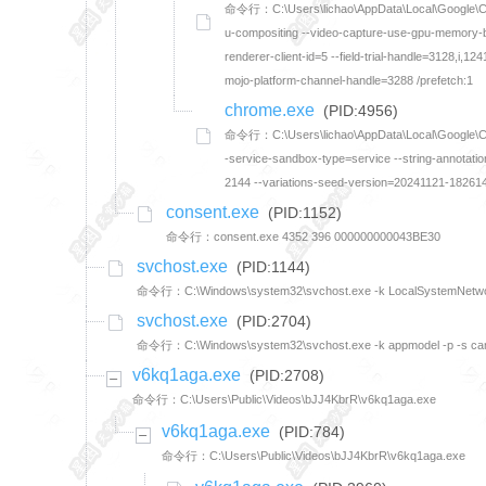
命令行：C:\Users\lichao\AppData\Local\Google\Chro
u-compositing --video-capture-use-gpu-memory-bu
renderer-client-id=5 --field-trial-handle=3128
mojo-platform-channel-handle=3288 /prefetch:1
chrome.exe
(PID:4956)
命令行：C:\Users\lichao\AppData\Local\Google\Chrom
-service-sandbox-type=service --string-annotat
2144 --variations-seed-version=20241121-182614
consent.exe
(PID:1152)
命令行：consent.exe 4352 396 000000000043BE30
svchost.exe
(PID:1144)
命令行：C:\Windows\system32\svchost.exe -k LocalSystemNetwor
svchost.exe
(PID:2704)
命令行：C:\Windows\system32\svchost.exe -k appmodel -p -s c
v6kq1aga.exe
(PID:2708)
命令行：C:\Users\Public\Videos\bJJ4KbrR\v6kq1aga.exe
v6kq1aga.exe
(PID:784)
命令行：C:\Users\Public\Videos\bJJ4KbrR\v6kq1aga.exe