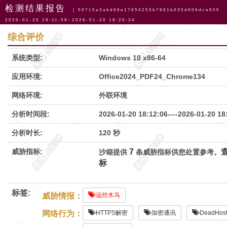
检测结果报告
| 50715a3abd66e17654255b7881b035d006dce605
2026-01-20 18:11:58~2026-01-20 18:20:34
导航
综合评价
系统类型:
Windows 10 x86-64
应用环境:
Office2024_PDF24_Chrome134
网络环境:
外联环境
分析时间段:
2026-01-20 18:12:06
----
2026-01-20 18
分析时长:
120 秒
威胁指标:
7
沙箱提供
条威胁指标供您处置参考。
标
标签:
威胁情报：
远控木马
网络行为：
HTTPS解密
加密通讯
DeadHos