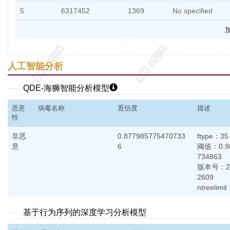
5
6317452
1369
No specified
加
人工智能分析
QDE-海狮智能分析模型
恶意
病毒名称
置信度
描述
性
非恶
0.877985775470733
ftype：35
意
6
阈值：0.98
734863
版本号：20
2609
ntreelimi
基于行为序列的深度学习分析模型