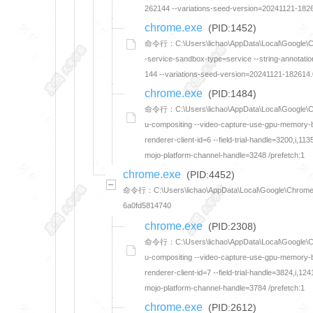
262144 --variations-seed-version=20241121-1826
chrome.exe
(PID:1452)
命令行：C:\Users\lichao\AppData\Local\Google\Chrom
-service-sandbox-type=service --string-annotat
144 --variations-seed-version=20241121-182614.
chrome.exe
(PID:1484)
命令行：C:\Users\lichao\AppData\Local\Google\Chro
u-compositing --video-capture-use-gpu-memory-bu
renderer-client-id=6 --field-trial-handle=3200
mojo-platform-channel-handle=3248 /prefetch:1
chrome.exe
(PID:4452)
命令行：C:\Users\lichao\AppData\Local\Google\Chrome\Appl
6a0fd5814740
chrome.exe
(PID:2308)
命令行：C:\Users\lichao\AppData\Local\Google\Chro
u-compositing --video-capture-use-gpu-memory-bu
renderer-client-id=7 --field-trial-handle=3824
mojo-platform-channel-handle=3784 /prefetch:1
chrome.exe
(PID:2612)