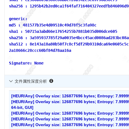
sha256 : 1295b42b2ed0ca1f64faf716404327eedfb846096d9
generic:
md5 : 481577b35e4d09510c49d78f5c3fa98c
sha1 : 50715a3abd66e17654255b7881b035d006dce605
sha256 : 3a595937785f29a0035e4bcc45acd0086ad283bc08a
sha512 : 8e143a18a80b50f7c8cf5df29b9310dca69e0605c5c
2a18666c28ccc60bf84d78aa16a
Signature: None
文件属性深度分析

[HEUR/Any] Overlay size: 126877696 bytes; Entropy: 7.999
[HEUR/Any] Overlay size: 126877696 bytes; Entropy: 7.99
64-bit, GUI]
[HEUR/Any] Overlay size: 126877696 bytes; Entropy: 7.99
[HEUR/Any] Overlay size: 126877696 bytes; Entropy: 7.9999
[HEUR/Any] Overlay size: 126877696 bytes; Entropy: 7.999