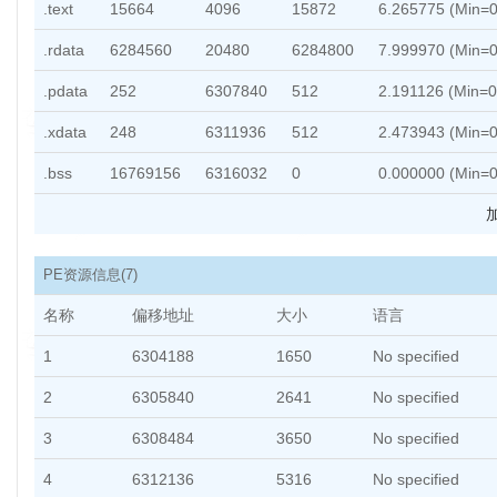
.text
15664
4096
15872
6.265775 (Min=0
.rdata
6284560
20480
6284800
7.999970 (Min=0
.pdata
252
6307840
512
2.191126 (Min=0
.xdata
248
6311936
512
2.473943 (Min=0
.bss
16769156
6316032
0
0.000000 (Min=0
加
PE资源信息
(7)
名称
偏移地址
大小
语言
1
6304188
1650
No specified
2
6305840
2641
No specified
3
6308484
3650
No specified
4
6312136
5316
No specified