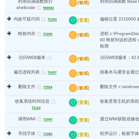
利用回调函数执行
利用回调函数 BaseThre
[敏感]
shellcode
TA0002
内嵌可疑代码
偏移位置 221000
[普通]
T1203
映射内存
进程 c:\ProgramDa
[敏感]
T1055
00 映射到远程进程 c:
检测
访问WEB服务
访问WEB服务：42.81.
[敏感]
遍历进程列表
病毒木马通常会通过
[敏感]
T1057
删除文件
删除文件 c:\androws_
[敏感]
T1554
收集系统时间信息
收集受害主机的系统
[普通]
T1124
调用WMI
通过WMI获取或修
[普通]
T1047
寻找字体
程序运行，检索字体 C:\
[普通]
T1083