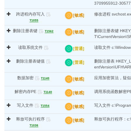
3709955912-3057
跨进程内存写入
修改进程 svchost
[敏感]
T1055
删除注册表键
删除注册表键 HKEY_LO
[敏感]
T1562
T\CurrentVersion
读取系统文件
读取文件 c:\Windows\
[普通]
删除注册表键值
删除注册表 HKEY_LOC
[普通]
entVersion\UFH\
数据加密
应用加密算法，疑似
[敏感]
T1140
解密内存PE
调用系统函数解密P
[敏感]
T1140
写入文件
写入文件 c:\Program
[敏感]
T1554
释放可执行程序
释放可执行程序：c:\Pro
[敏感]
T1036