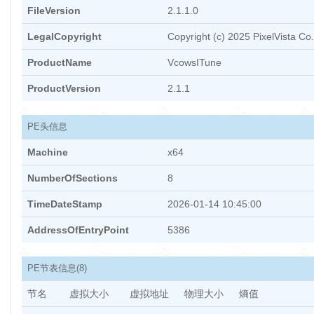
FileVersion
2.1.1.0
LegalCopyright
Copyright (c) 2025 PixelVista Co.
ProductName
VcowsITune
ProductVersion
2.1.1
PE头信息
Machine
x64
NumberOfSections
8
TimeDateStamp
2026-01-14 10:45:00
AddressOfEntryPoint
5386
PE节表信息
(8)
节名
虚拟大小
虚拟地址
物理大小
熵值