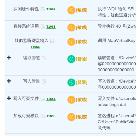
探测硬件特性
执行 WQL 语句 SELE
[敏感]
T1082
特性，疑似逃避分析
直接系统调用
异常执行 40 号(Zw
[敏感]
T1068
疑似监听键盘输入
调用 MapVirtu
[敏感]
T1056
读取管道
读取管道：\Device\N
[普通]
容02000000000000
000000000000000
写入管道
写入管道：\Device\N
[普通]
容00000000000000
写入可疑文件
写入文件 c:\Users\lic
[敏感]
T1554
ad\settings.dat
加载可疑模块
签名进程 c:\Users\P
[敏感]
T1038
C:\Users\Public
意代码