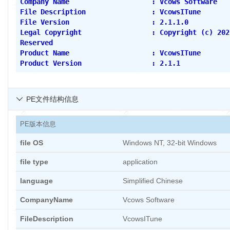
Company Name                    : Vcows Software
File Description                : VcowsITune
File Version                    : 2.1.1.0
Legal Copyright                 : Copyright (c) 202
Reserved
Product Name                    : VcowsITune
Product Version                 : 2.1.1
PE文件结构信息

PE版本信息
file OS
Windows NT, 32-bit Windows
file type
application
language
Simplified Chinese
CompanyName
Vcows Software
FileDescription
VcowsITune