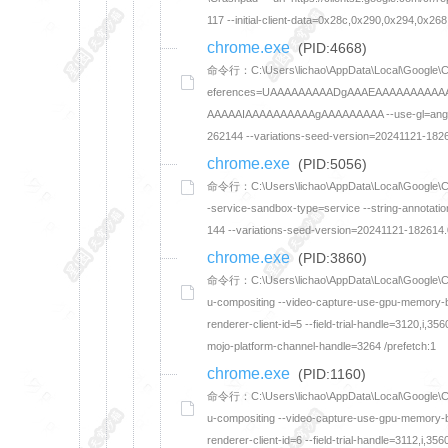
117 --initial-client-data=0x28c,0x290,0x294,0x
chrome.exe
(PID:4668)
命令行：C:\Users\lichao\AppData\Local\Google\Chro
eferences=UAAAAAAAAADgAAAEAAAAAAAAA
AAAAAIAAAAAAAAAAgAAAAAAAAA --use-gl=angle --
262144 --variations-seed-version=20241121-1826
chrome.exe
(PID:5056)
命令行：C:\Users\lichao\AppData\Local\Google\Chrom
-service-sandbox-type=service --string-annotat
144 --variations-seed-version=20241121-182614.
chrome.exe
(PID:3860)
命令行：C:\Users\lichao\AppData\Local\Google\Chro
u-compositing --video-capture-use-gpu-memory-bu
renderer-client-id=5 --field-trial-handle=3120
mojo-platform-channel-handle=3264 /prefetch:1
chrome.exe
(PID:1160)
命令行：C:\Users\lichao\AppData\Local\Google\Chro
u-compositing --video-capture-use-gpu-memory-bu
renderer-client-id=6 --field-trial-handle=3112