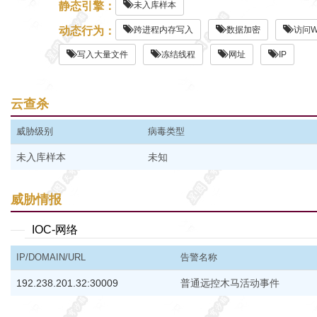
静态引擎：
未入库样本
动态行为：
跨进程内存写入
数据加密
访问W
写入大量文件
冻结线程
网址
IP
云查杀
威胁级别
病毒类型
未入库样本
未知
威胁情报
IOC-网络
IP/DOMAIN/URL
告警名称
192.238.201.32:30009
普通远控木马活动事件