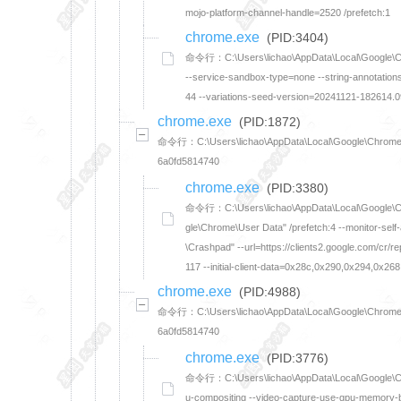
mojo-platform-channel-handle=2520 /prefetch:1
chrome.exe
(PID:3404)
命令行：C:\Users\lichao\AppData\Local\Google\Chrom
--service-sandbox-type=none --string-annotatio
44 --variations-seed-version=20241121-182614.0
chrome.exe
(PID:1872)
命令行：C:\Users\lichao\AppData\Local\Google\Chrome\Appl
6a0fd5814740
chrome.exe
(PID:3380)
命令行：C:\Users\lichao\AppData\Local\Google\Chro
gle\Chrome\User Data" /prefetch:4 --monitor-se
\Crashpad" --url=https://clients2.google.com/cr/
117 --initial-client-data=0x28c,0x290,0x294,0x
chrome.exe
(PID:4988)
命令行：C:\Users\lichao\AppData\Local\Google\Chrome\Appl
6a0fd5814740
chrome.exe
(PID:3776)
命令行：C:\Users\lichao\AppData\Local\Google\Chro
u-compositing --video-capture-use-gpu-memory-bu