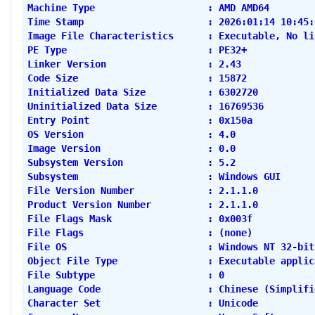
Machine Type                    : AMD AMD64
Time Stamp                      : 2026:01:14 10:45:
Image File Characteristics      : Executable, No li
PE Type                         : PE32+
Linker Version                  : 2.43
Code Size                       : 15872
Initialized Data Size           : 6302720
Uninitialized Data Size         : 16769536
Entry Point                     : 0x150a
OS Version                      : 4.0
Image Version                   : 0.0
Subsystem Version               : 5.2
Subsystem                       : Windows GUI
File Version Number             : 2.1.1.0
Product Version Number          : 2.1.1.0
File Flags Mask                 : 0x003f
File Flags                      : (none)
File OS                         : Windows NT 32-bit
Object File Type                : Executable applic
File Subtype                    : 0
Language Code                   : Chinese (Simplifi
Character Set                   : Unicode