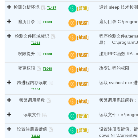
检测分析环境
通过 sleep 技
[普通]
T1497
遍历目录
遍历目录 C:\pro
[敏感]
T1083
检测文件区域标识
程序检测文件alternati
[敏感]
息）：C:\program\388
T1083
权限提升
滥用RPC函数 RAiLa
[敏感]
T1088
变更权限
改变进程的权限
[敏感]
T1068
跨进程内存读取
读取 svchost.e
[敏感]
T1494
频繁调用函数
频繁调用系统函数：Nt
[敏感]
读取文件
读取文件：c:\program\
[普通]
设置注册表键值
设置注册表键值。键：HKE
[普通]
dows NT\CurrentVer
T1112