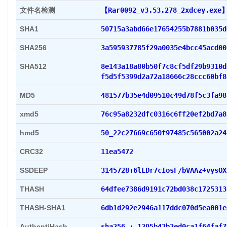
文件名检测
【Rar0092_v3.53.278_2xdcey.
SHA1
50715a3abd66e17654255b7
SHA256
3a595937785f29a0035e4bcc45acd00
SHA512
8e143a18a80b50f7c8cf5df29b9310d
f5d5f5399d2a72a18666c28ccc60bf8
MD5
481577b35e4d09510c49d7
xmd5
76c95a8232dfc0316c6ff20ef2bd7a8
hmd5
50_22c27669c650f97485c565002a24
CRC32
11ea5472
SSDEEP
3145728:6lLDr7cIosF/bVAAz+vysOX
THASH
64dfee7386d9191c72bd038c1725313
THASH-SHA1
6db1d292e2946a117ddc070d5ea001e
AuthentiHash
sha256 : 1295b42b2ed0ca1f64faf7