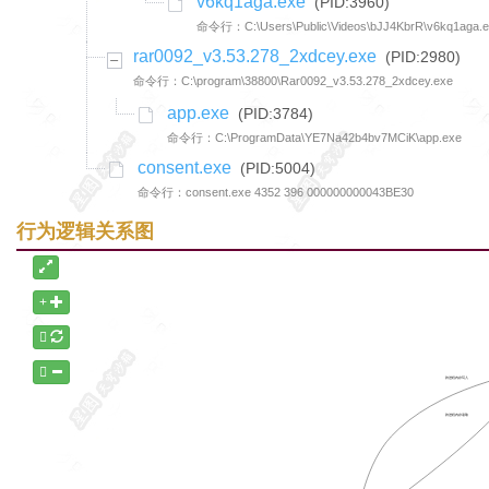
v6kq1aga.exe
(PID:3960)
命令行：C:\Users\Public\Videos\bJJ4KbrR\v6kq1aga.
rar0092_v3.53.278_2xdcey.exe
(PID:2980)
命令行：C:\program\38800\Rar0092_v3.53.278_2xdcey.exe
app.exe
(PID:3784)
命令行：C:\ProgramData\YE7Na42b4bv7MCiK\app.exe
consent.exe
(PID:5004)
命令行：consent.exe 4352 396 000000000043BE30
行为逻辑关系图
跨进程内存写入
跨进程内存读取