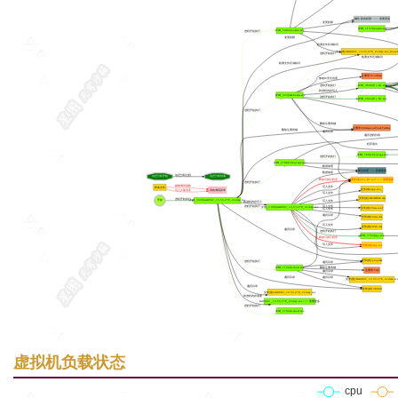
"属性:新的权限" <== 查看更多
变更权限
[PID_1152]consent.exe
[PID_5004]consent.exe
进程开始执行
变更权限
检测文件区域标识
文件(夹):Rar0092_v3.53.278_2xdcey.exe_Zone.Ide
进程开始执行
检测文件区域标识
检测文件区域标识
注册表:ZoneMap
修改IE安全设置
[PID_3608]åº ç ¨å® .exe
进程开始执行
跨进程内存写入
[PID_524]taskhostw.exe
进程开始执行
[PID_4564]åº ç ¨å® .exe
进程开始执行
删除注册表键
注册表:PermissionsCheckTestKey
删除注册表键
遍历目录
遍历进程列表
程序退出
[PID_784]v6kq1aga.exe
进程开始执行
[PID_2708]v6kq1aga.exe
数据加密
算法加密 <== 查看更多
数据加密
动态分析过程
动态分析开始
动态分析结束
"文件(夹):åº ç ¨å® .exe" <== 查看更多
释放可执行程序
进程开始执行
频繁调用函数
写入文件
样本文件
文件(夹):app.exe._
写入大量文件
系统调用异常
写入文件
文件(夹):README.md
进程开始执行
开始
[PID_2928]rar0092_v3.53.278_2xdcey.exe
写入文件
跨进程内存写入
写入文件
进程开始执行
[PID_2980]rar0092_v3.53.278_2xdcey.exe
文件(夹):View.conf
写入文件
遍历目录
文件(夹):View.dat
写入文件
文件(夹):Web.dat
遍历目录
进程开始执行
[PID_3784]app.exe
释放可执行程序
写入文件
文件(夹):app.exe
文件(夹):program
进程开始执行
遍历目录
删除注册表键
[PID_1144]svchost.exe
注册表:Cmd
遍历目录
遍历目录
遍历目录
文件(夹):Rar0092_v3.53.278_2xdcey.ex
遍历目录
文件(夹):38800
文件(夹):rar0092_v3.53.278_2xdcey.exe
跨进程内存读取
Rar0092_v3.53.278_2xdcey.exe <== 查看更多
进程开始执行
[PID_2704]svchost.exe
虚拟机负载状态